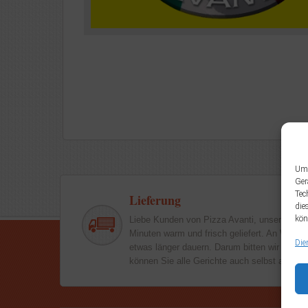
Um 
Ger
Tec
Lieferung
die
kön
Liebe Kunden von Pizza Avanti, unsere Geri
Minuten warm und frisch geliefert. An Woch
Die
etwas länger dauern. Darum bitten wir um Ihr
können Sie alle Gerichte auch selbst abhole