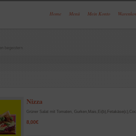
Home
Menü
Mein Konto
Warenko
en begeistern.
Nizza
Grüner Salat mit Tomaten, Gurken,Mais,Ei(b),Fetakäse(c),Cock
8,00
€