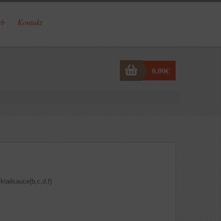
rb
Kontakt
0,00
€
tailsauce(b,c,d,f)