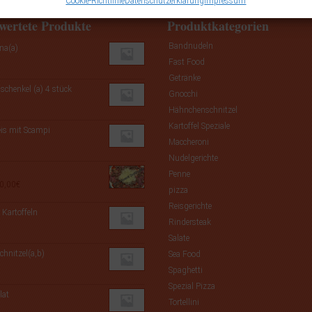
Cookie-Richtlinie
Datenschutzerklärung
Impressum
wertete Produkte
Produktkategorien
Bandnudeln
na(a)
Fast Food
Getränke
chenkel (a) 4 stück
Gnocchi
Hähnchenschnitzel
Kartoffel Speziale
is mit Scampi
Maccheroni
Nudelgerichte
Penne
Preisspanne:
0,00
€
pizza
8,50€
Reisgerichte
bis
 Kartoffeln
Rindersteak
10,00€
Salate
chnitzel(a,b)
Sea Food
Spaghetti
Spezial Pizza
lat
Tortellini