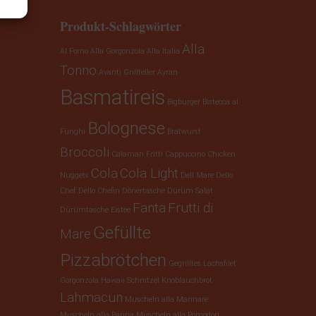
Produkt-Schlagwörter
Alla
Al Forno
Alla Gorgonzola
Alla Italia
Tonno
Avanti Grillteller
Ayran
Basmatireis
Bigburger
Bistecca al
Bolognese
Funghi
Bratwurst
Broccoli
Calamari Fritti
Cappuccino
Chicken
Cola
Cola Light
Nuggets
Dell Mare
Dello
Chef
Dello Chefin
Dönertasche
Dürüm Salat
Fanta
Frutti di
Dürümtasche
Eistee
Gefüllte
Mare
Pizzabrötchen
Gegrilltes Lachsfilet
Gorgonzola
Hawaii Schnitzel
Knoblauchbrot
Lahmacun
Muscheln alla Marinare
Muscheln alla Panna
Muscheln alla Pomodori