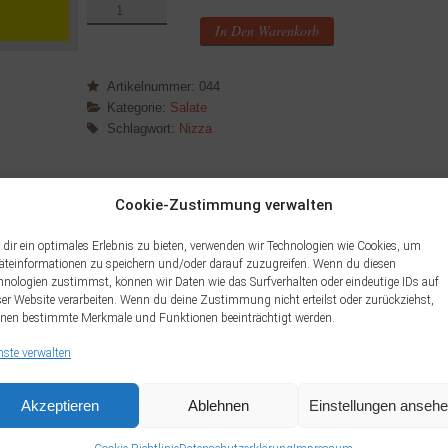
Nizza
Menge
In Den Warenkorb
Artikelnummer:
044
Kategorie:
Salate
Schlagwort:
Nizza
Cookie-Zustimmung verwalten
dir ein optimales Erlebnis zu bieten, verwenden wir Technologien wie Cookies, um
äteinformationen zu speichern und/oder darauf zuzugreifen. Wenn du diesen
hnologien zustimmst, können wir Daten wie das Surfverhalten oder eindeutige IDs auf
Zahlung
ser Website verarbeiten. Wenn du deine Zustimmung nicht erteilst oder zurückziehst,
nen bestimmte Merkmale und Funktionen beeinträchtigt werden.
chte werden zwischen 30 und 45
Zahlen Sie ganz einfac
enenden und Feiertagen könnte es
nste verwalten
 Verständnis. Selbstverständlich
n.
Akzeptieren
Ablehnen
Einstellungen anseh