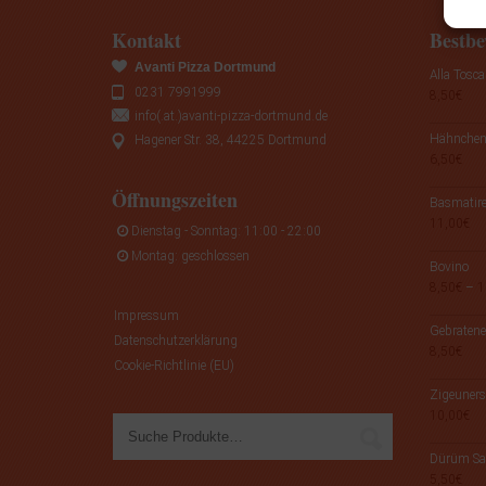
Kontakt
Bestbe
Avanti Pizza Dortmund
Alla Tosca
0231 7991999
8,50
€
info(.at.)avanti-pizza-dortmund.de
Hähnchens
Hagener Str. 38, 44225 Dortmund
6,50
€
Öffnungszeiten
Basmatire
11,00
€
Dienstag - Sonntag: 11:00 - 22:00
Montag: geschlossen
Bovino
8,50
€
–
1
Impressum
Gebratene
Datenschutzerklärung
8,50
€
Cookie-Richtlinie (EU)
Zigeuners
10,00
€
Dürüm Sa
5,50
€