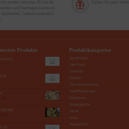
chte werden zwischen 30 und 45
Zahlen Sie ganz einfac
enenden und Feiertagen könnte es
 Verständnis. Selbstverständlich
n.
wertete Produkte
Produktkategorien
Bandnudeln
tzel(a,b)
Fast Food
Getränke
e (a)
Gnocchi
Hähnchenschnitzel
Kartoffel Speziale
sa
Maccheroni
Preisspanne:
,00
€
7,50€
Nudelgerichte
bis
linghofen
Penne
9,00€
Preisspanne:
1,00
€
pizza
9,50€
Reisgerichte
bis
i (a)