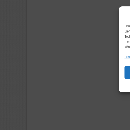
Um 
Ger
Tec
die
kön
Die