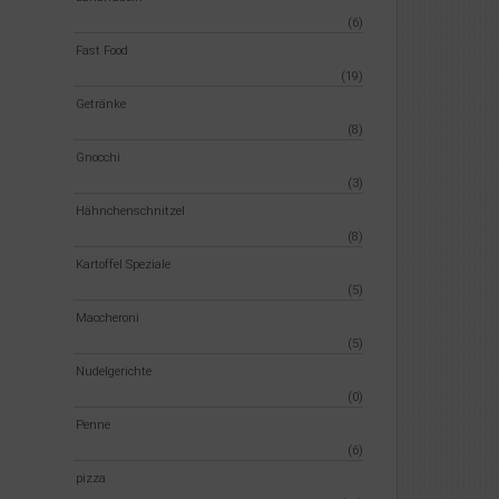
(6)
Fast Food
(19)
Getränke
(8)
Gnocchi
(3)
Hähnchenschnitzel
(8)
Kartoffel Speziale
(5)
Maccheroni
(5)
Nudelgerichte
(0)
Penne
(6)
pizza