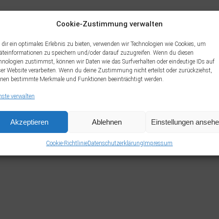
Cookie-Zustimmung verwalten
dir ein optimales Erlebnis zu bieten, verwenden wir Technologien wie Cookies, um
äteinformationen zu speichern und/oder darauf zuzugreifen. Wenn du diesen
hnologien zustimmst, können wir Daten wie das Surfverhalten oder eindeutige IDs auf
ser Website verarbeiten. Wenn du deine Zustimmung nicht erteilst oder zurückziehst,
nen bestimmte Merkmale und Funktionen beeinträchtigt werden.
nste verwalten
Akzeptieren
Ablehnen
Einstellungen anseh
Cookie-Richtlinie
Datenschutzerklärung
Impressum