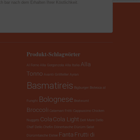
h bar nach dem Erhalten Ihrer Köstlichkeit.
Produkt-Schlagwörter
Alla
Al Forno
Alla Gorgonzola
Alla Italia
Tonno
Avanti Grillteller
Ayran
Basmatireis
Bigburger
Bistecca al
Bolognese
Funghi
Bratwurst
Broccoli
Calamari Fritti
Cappuccino
Chicken
Cola
Cola Light
Nuggets
Dell Mare
Dello
Chef
Dello Chefin
Dönertasche
Dürüm Salat
Fanta
Frutti di
Dürümtasche
Eistee