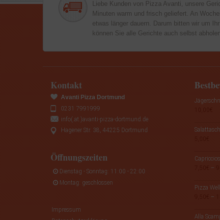
Liebe Kunden von Pizza Avanti, unsere Geri
Minuten warm und frisch geliefert. An Woch
etwas länger dauern. Darum bitten wir um Ihr
können Sie alle Gerichte auch selbst abhole
Kontakt
Bestbe
Avanti Pizza Dortmund
Jägerschni
0231 7991999
10,00
€
info(.at.)avanti-pizza-dortmund.de
Salattasch
Hagener Str. 38, 44225 Dortmund
5,00
€
Öffnungszeiten
Capriccio
7,50
€
–
9
Dienstag - Sonntag: 11:00 - 22:00
Montag: geschlossen
Pizza Wel
9,50
€
–
1
Impressum
Alla Scamp