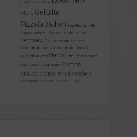
Fanta
Frutti di
Dürümtasche
Eistee
Gefüllte
Mare
Pizzabrötchen
Gegrilltes Lachsfilet
Gorgonzola
Hawaii Schnitzel
Knoblauchbrot
Lahmacun
Muscheln alla Marinare
Muscheln alla Panna
Muscheln alla Pomodori
Napoli
Muscheln al Verde
Pom Döner
Pommes
Portion
Frites
Portion Kräuterbutter
Kräutercreme mit Brötchen
Salattasche
Sprite
Sucuktasche
Uludag