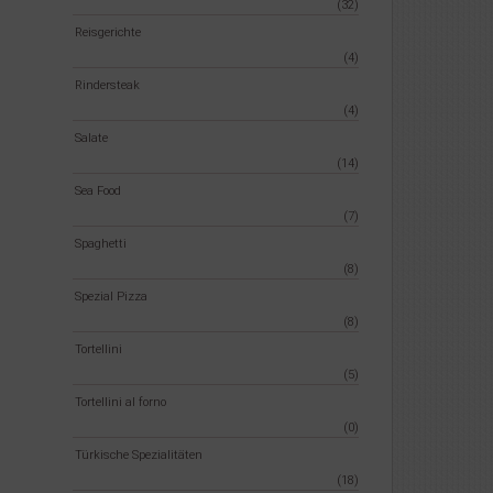
(32)
Reisgerichte
(4)
Rindersteak
(4)
Salate
(14)
Sea Food
(7)
Spaghetti
(8)
Spezial Pizza
(8)
Tortellini
(5)
Tortellini al forno
(0)
Türkische Spezialitäten
(18)