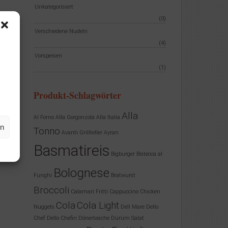
Unkategorisiert
(0)
Verschiedene Nudeln
(4)
Vorspeisen
(1)
Produkt-Schlagwörter
Alla
Al Forno
Alla Gorgonzola
Alla Italia
en
Tonno
Avanti Grillteller
Ayran
Basmatireis
Bigburger
Bistecca al
Bolognese
Funghi
Bratwurst
Broccoli
Calamari Fritti
Cappuccino
Chicken
Cola
Cola Light
Nuggets
Dell Mare
Dello
Chef
Dello Chefin
Dönertasche
Dürüm Salat