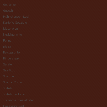
Getränke
Gnocchi
Hähnchenschnitzel
Kartoffel Speziale
Maccheroni
Nudelgerichte
Penne
pizza
Reisgerichte
Rindersteak
Salate
Sea Food
Spaghetti
Spezial Pizza
Tortellini
Tortellini al forno
Türkische Spezialitäten
Unkategorisiert