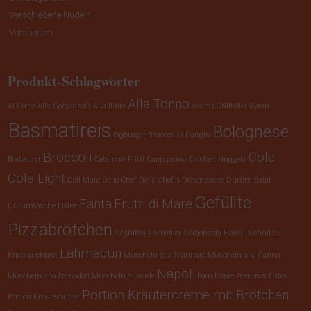
Verschiedene Nudeln
Vorspeisen
Produkt-Schlagwörter
Alla Tonno
Al Forno
Alla Gorgonzola
Alla Italia
Avanti Grillteller
Ayran
Basmatireis
Bolognese
Bigburger
Bistecca al Funghi
Broccoli
Cola
Bratwurst
Calamari Fritti
Cappuccino
Chicken Nuggets
Cola Light
Dell Mare
Dello Chef
Dello Chefin
Dönertasche
Dürüm Salat
Gefüllte
Fanta
Frutti di Mare
Dürümtasche
Eistee
Pizzabrötchen
Gegrilltes Lachsfilet
Gorgonzola
Hawaii Schnitzel
Lahmacun
Knoblauchbrot
Muscheln alla Marinare
Muscheln alla Panna
Napoli
Muscheln alla Pomodori
Muscheln al Verde
Pom Döner
Pommes Frites
Portion Kräutercreme mit Brötchen
Portion Kräuterbutter