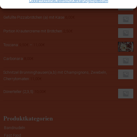
Cookie-Richtlinie
Datenschutzerklärung
Impressum
Alla Jaman
10,50
€
Gefüllte Pizzabrötchen (a) mit Käse
6,00
€
Portion Kräutercreme mit Brötchen
2,50
€
Preisspanne:
Toscana
9,50
€
–
11,00
€
9,50€
bis
Carbonara
8,00
€
11,00€
Schnitzel Brünninghausen(a,b) mit Champignons, Zwiebeln,
Cherrytomaten
11,00
€
Dönerteller (2,3,5)
10,00
€
Produktkategorien
Bandnudeln
Fast Food