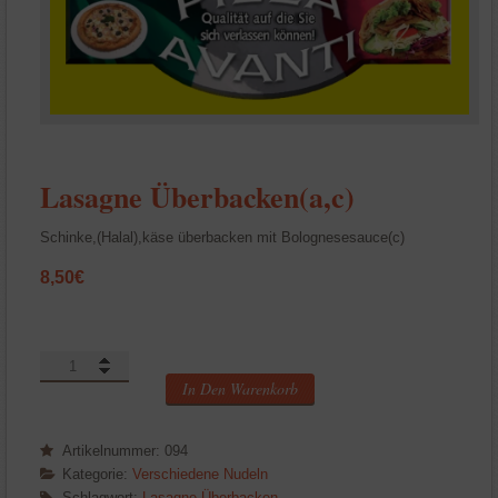
Lasagne Überbacken(a,c)
Schinke,(Halal),käse überbacken mit Bolognesesauce(c)
8,50
€
Lasagne
Überbacken(a,c)
In Den Warenkorb
Menge
Artikelnummer:
094
Kategorie:
Verschiedene Nudeln
Schlagwort:
Lasagne Überbacken