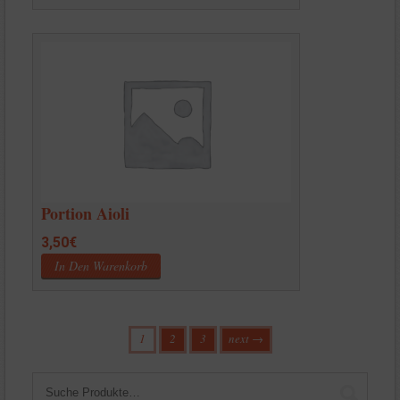
Portion Aioli
3,50
€
In Den Warenkorb
1
2
3
next →