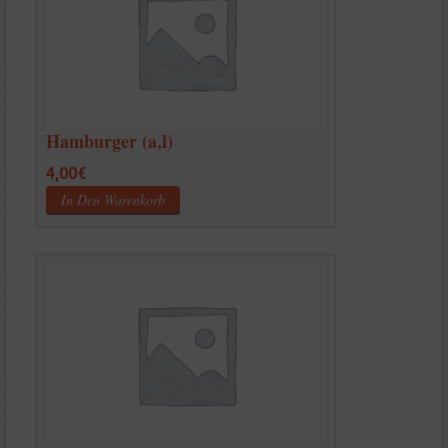
Die
Optionen
können
auf
der
Produktseite
gewählt
Hamburger (a,l)
werden
4,00
€
In Den Warenkorb