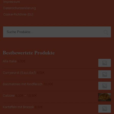
Impressum
Datenschutzerklärung
Cookie-Richtlinie (EU)
Bestbewertete Produkte
Alla Italia
9,00
€
Currywurst (5,a,c,d,e,f)
4,00
€
Basmatireis mit Rindfleisch
10,00
€
Preisspanne:
Calzone
9,00
€
–
10,50
€
9,00€
bis
Kartoffeln mit Broccoli
8,50
€
10,50€