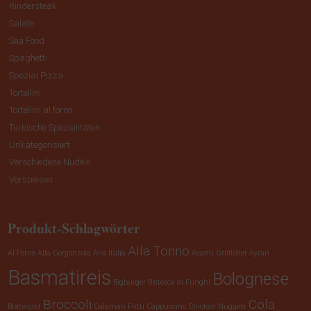
Rindersteak
Salate
Sea Food
Spaghetti
Spezial Pizza
Tortellini
Tortellini al forno
Türkische Spezialitäten
Unkategorisiert
Verschiedene Nudeln
Vorspeisen
Produkt-Schlagwörter
Alla Tonno
Al Forno
Alla Gorgonzola
Alla Italia
Avanti Grillteller
Ayran
Basmatireis
Bolognese
Bigburger
Bistecca al Funghi
Broccoli
Cola
Bratwurst
Calamari Fritti
Cappuccino
Chicken Nuggets