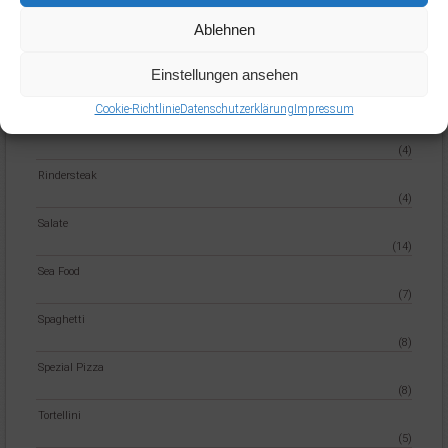
(0)
Ablehnen
Penne
(6)
Einstellungen ansehen
pizza
(32)
Cookie-Richtlinie
Datenschutzerklärung
Impressum
Reisgerichte
(4)
Rindersteak
(4)
Salate
(14)
Sea Food
(7)
Spaghetti
(8)
Spezial Pizza
(8)
Tortellini
(5)