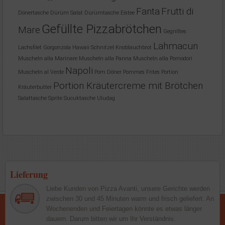
Fanta
Frutti di
Dönertasche
Dürüm Salat
Dürümtasche
Eistee
Gefüllte Pizzabrötchen
Mare
Gegrilltes
Lahmacun
Lachsfilet
Gorgonzola
Hawaii Schnitzel
Knoblauchbrot
Muscheln alla Marinare
Muscheln alla Panna
Muscheln alla Pomodori
Napoli
Muscheln al Verde
Pom Döner
Pommes Frites
Portion
Portion Kräutercreme mit Brötchen
Kräuterbutter
Salattasche
Sprite
Sucuktasche
Uludag
Lieferung
Liebe Kunden von Pizza Avanti, unsere Gerichte werden
zwischen 30 und 45 Minuten warm und frisch geliefert. An
Wochenenden und Feiertagen könnte es etwas länger
dauern. Darum bitten wir um Ihr Verständnis.