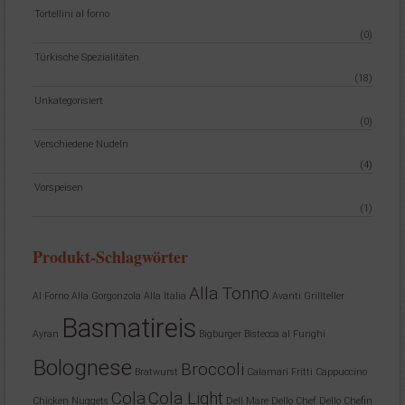
Tortellini al forno
(0)
Türkische Spezialitäten
(18)
Unkategorisiert
(0)
Verschiedene Nudeln
(4)
Vorspeisen
(1)
Produkt-Schlagwörter
Alla Tonno
Al Forno
Alla Gorgonzola
Alla Italia
Avanti Grillteller
Basmatireis
Ayran
Bigburger
Bistecca al Funghi
Bolognese
Broccoli
Bratwurst
Calamari Fritti
Cappuccino
Cola
Cola Light
Chicken Nuggets
Dell Mare
Dello Chef
Dello Chefin