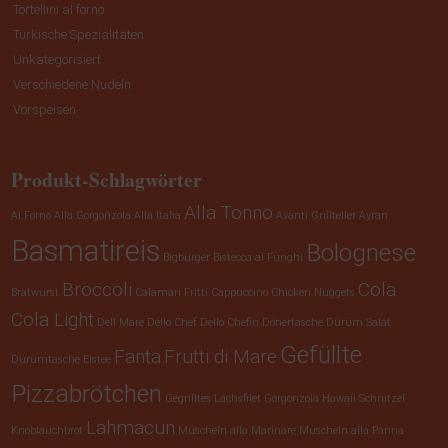
Tortellini al forno
Türkische Spezialitäten
Unkategorisiert
Verschiedene Nudeln
Vorspeisen
Produkt-Schlagwörter
Alla Tonno
Al Forno
Alla Gorgonzola
Alla Italia
Avanti Grillteller
Ayran
Basmatireis
Bolognese
Bigburger
Bistecca al Funghi
Broccoli
Cola
Bratwurst
Calamari Fritti
Cappuccino
Chicken Nuggets
Cola Light
Dell Mare
Dello Chef
Dello Chefin
Dönertasche
Dürüm Salat
Gefüllte
Fanta
Frutti di Mare
Dürümtasche
Eistee
Pizzabrötchen
Gegrilltes Lachsfilet
Gorgonzola
Hawaii Schnitzel
Lahmacun
Knoblauchbrot
Muscheln alla Marinare
Muscheln alla Panna