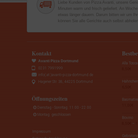
Liebe Kunden von Pizza Avanti, unsere Geri
Minuten warm und frisch geliefert. An Woch
etwas länger dauern. Darum bitten wir um Ihr
können Sie alle Gerichte auch selbst abhole
Kontakt
Bestbe
Avanti Pizza Dortmund
Alla Tosca
0231 7991999
8,50
€
info(.at.)avanti-pizza-dortmund.de
Hähnchens
Hagener Str. 38, 44225 Dortmund
6,50
€
Öffnungszeiten
Basmatire
11,00
€
Dienstag - Sonntag: 11:00 - 22:00
Montag: geschlossen
Bovino
8,50
€
–
1
Impressum
Gebratene