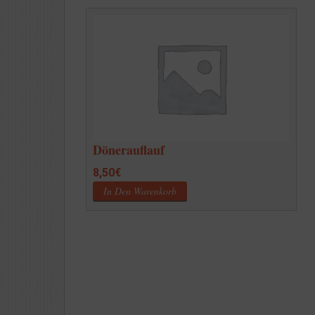
Dönerauflauf
8,50
€
In Den Warenkorb