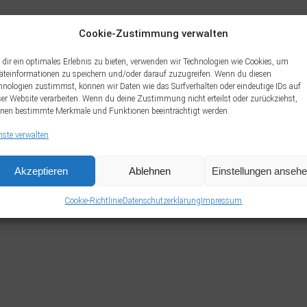
Cookie-Zustimmung verwalten
dir ein optimales Erlebnis zu bieten, verwenden wir Technologien wie Cookies, um
äteinformationen zu speichern und/oder darauf zuzugreifen. Wenn du diesen
hnologien zustimmst, können wir Daten wie das Surfverhalten oder eindeutige IDs auf
ser Website verarbeiten. Wenn du deine Zustimmung nicht erteilst oder zurückziehst,
nen bestimmte Merkmale und Funktionen beeinträchtigt werden.
nste verwalten
Akzeptieren
Ablehnen
Einstellungen anseh
Cookie-Richtlinie
Datenschutzerklärung
Impressum