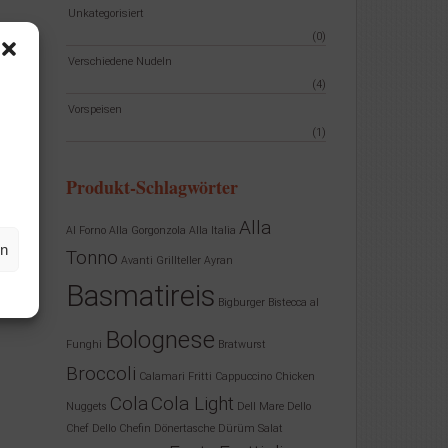
Unkategorisiert
(0)
Verschiedene Nudeln
(4)
Vorspeisen
(1)
Produkt-Schlagwörter
Alla
Al Forno
Alla Gorgonzola
Alla Italia
en
Tonno
Avanti Grillteller
Ayran
Basmatireis
Bigburger
Bistecca al
Bolognese
Funghi
Bratwurst
Broccoli
Calamari Fritti
Cappuccino
Chicken
Cola
Cola Light
Nuggets
Dell Mare
Dello
Chef
Dello Chefin
Dönertasche
Dürüm Salat