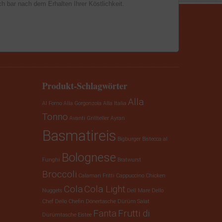
h bar nach dem Erhalten Ihrer Köstlichkeit.
Produkt-Schlagwörter
Alla
Al Forno
Alla Gorgonzola
Alla Italia
Tonno
Avanti Grillteller
Ayran
Basmatireis
Bigburger
Bistecca al
Bolognese
Funghi
Bratwurst
Broccoli
Calamari Fritti
Cappuccino
Chicken
Cola
Cola Light
Nuggets
Dell Mare
Dello
Chef
Dello Chefin
Dönertasche
Dürüm Salat
Fanta
Frutti di
Dürümtasche
Eistee