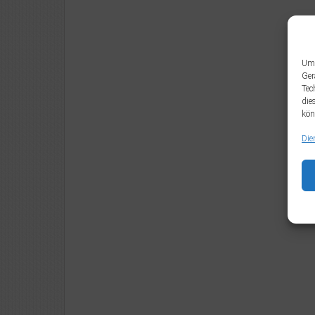
Um 
Ger
Tec
die
kön
Die