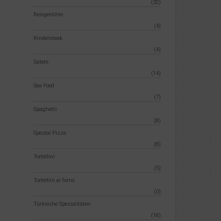
(32)
Reisgerichte
(4)
Rindersteak
(4)
Salate
(14)
Sea Food
(7)
Spaghetti
(8)
Spezial Pizza
(8)
Tortellini
(5)
Tortellini al forno
(0)
Türkische Spezialitäten
(18)