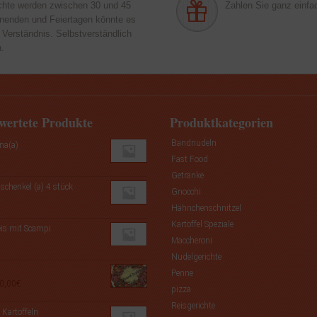
chte werden zwischen 30 und 45
Zahlen Sie ganz einfac
enenden und Feiertagen könnte es
 Verständnis. Selbstverständlich
n.
wertete Produkte
Produktkategorien
Bandnudeln
na(a)
Fast Food
Getränke
chenkel (a) 4 stück
Gnocchi
Hähnchenschnitzel
Kartoffel Speziale
is mit Scampi
Maccheroni
Nudelgerichte
Penne
Preisspanne:
0,00
€
pizza
8,50€
Reisgerichte
bis
 Kartoffeln