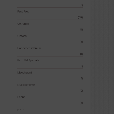
(6)
Fast Food
(19)
Getränke
(8)
Gnocchi
(3)
Hähnchenschnitzel
(8)
Kartoffel Speziale
(5)
Maccheroni
(5)
Nudelgerichte
(0)
Penne
(6)
pizza