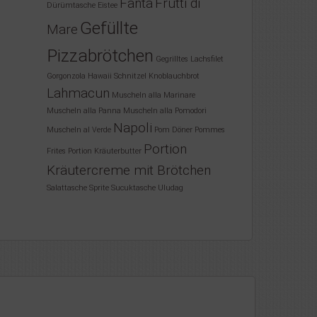
Fanta
Frutti di
Dürümtasche
Eistee
Gefüllte
Mare
Pizzabrötchen
Gegrilltes Lachsfilet
Gorgonzola
Hawaii Schnitzel
Knoblauchbrot
Lahmacun
Muscheln alla Marinare
Muscheln alla Panna
Muscheln alla Pomodori
Napoli
Muscheln al Verde
Pom Döner
Pommes
Portion
Frites
Portion Kräuterbutter
Kräutercreme mit Brötchen
Salattasche
Sprite
Sucuktasche
Uludag