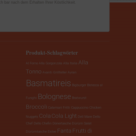
h bar nach dem Erhalten Ihrer Köstlichkeit.
Produkt-Schlagwörter
Alla
Al Forno
Alla Gorgonzola
Alla Italia
Tonno
Avanti Grillteller
Ayran
Basmatireis
Bigburger
Bistecca al
Bolognese
Funghi
Bratwurst
Broccoli
Calamari Fritti
Cappuccino
Chicken
Cola
Cola Light
Nuggets
Dell Mare
Dello
Chef
Dello Chefin
Dönertasche
Dürüm Salat
Fanta
Frutti di
Dürümtasche
Eistee