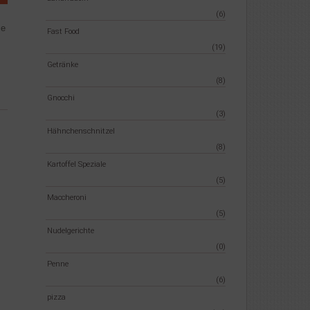
(6)
ze
Fast Food
(19)
Getränke
(8)
Gnocchi
(3)
Hähnchenschnitzel
(8)
Kartoffel Speziale
(5)
Maccheroni
(5)
Nudelgerichte
(0)
Penne
(6)
pizza