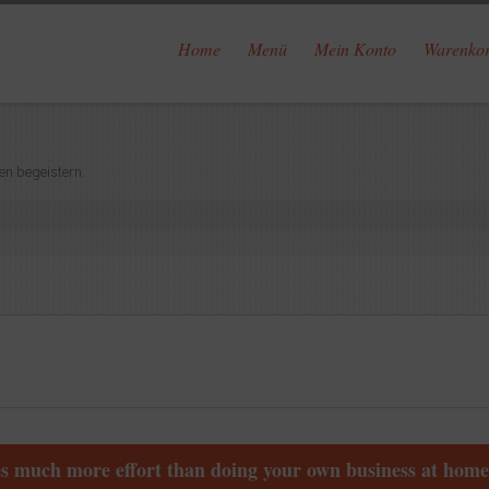
Home
Menü
Mein Konto
Warenko
en begeistern.
kes much more effort than doing your own business at home