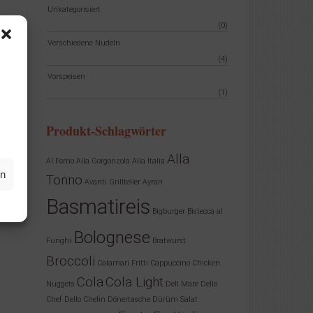
Unkategorisiert
(0)
Verschiedene Nudeln
(4)
Vorspeisen
(1)
Produkt-Schlagwörter
Alla
Al Forno
Alla Gorgonzola
Alla Italia
en
Tonno
Avanti Grillteller
Ayran
Basmatireis
Bigburger
Bistecca al
Bolognese
Funghi
Bratwurst
Broccoli
Calamari Fritti
Cappuccino
Chicken
Cola
Cola Light
Nuggets
Dell Mare
Dello
Chef
Dello Chefin
Dönertasche
Dürüm Salat