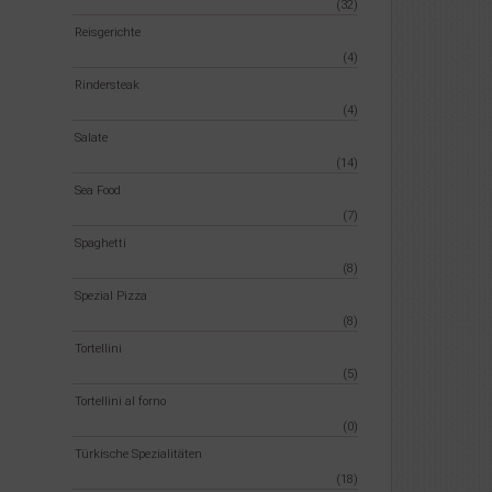
(32)
Reisgerichte
(4)
Rindersteak
(4)
Salate
(14)
Sea Food
(7)
Spaghetti
(8)
Spezial Pizza
(8)
Tortellini
(5)
Tortellini al forno
(0)
Türkische Spezialitäten
(18)