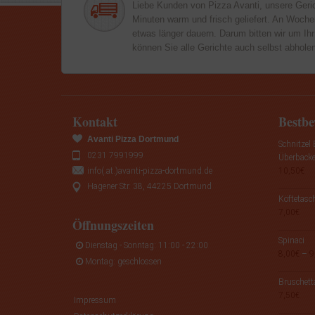
Liebe Kunden von Pizza Avanti, unsere Geri
Minuten warm und frisch geliefert. An Woch
etwas länger dauern. Darum bitten wir um Ihr
können Sie alle Gerichte auch selbst abhole
Kontakt
Bestbe
Avanti Pizza Dortmund
Schnitzel
0231 7991999
Überback
info(.at.)avanti-pizza-dortmund.de
10,50
€
Hagener Str. 38, 44225 Dortmund
Köftetasc
7,00
€
Öffnungszeiten
Spinaci
Dienstag - Sonntag: 11:00 - 22:00
8,00
€
–
9
Montag: geschlossen
Bruschett
7,50
€
Impressum