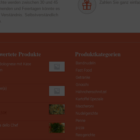
chte werden zwischen 30 und 45
Zahlen Sie ganz einfac
enenden und Feiertagen könnte es
 Verständnis. Selbstverständlich
n.
wertete Produkte
Produktkategorien
Bandnudeln
 Bolognese mit Käse
en
Fast Food
Getränke
Gnocchi
he(a)
Hähnchenschnitzel
Kartoffel Speziale
Maccheroni
Preisspanne:
,50
€
Nudelgerichte
8,00€
Penne
bis
a dello Chef
pizza
9,50€
Reisgerichte