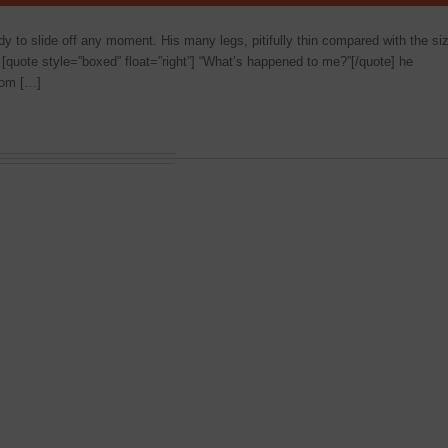
y to slide off any moment. His many legs, pitifully thin compared with the si
 [quote style=”boxed” float=”right”] “What’s happened to me?”[/quote] he
oom […]