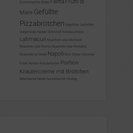
Fanta
Frutti di
Dürümtasche
Eistee
Gefüllte
Mare
Pizzabrötchen
Gegrilltes Lachsfilet
Gorgonzola
Hawaii Schnitzel
Knoblauchbrot
Lahmacun
Muscheln alla Marinare
Muscheln alla Panna
Muscheln alla Pomodori
Napoli
Muscheln al Verde
Pom Döner
Pommes
Portion
Frites
Portion Kräuterbutter
Kräutercreme mit Brötchen
Salattasche
Sprite
Sucuktasche
Uludag