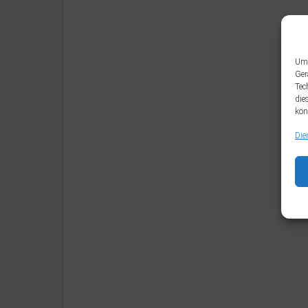
Um 
Ger
Tec
die
kön
Die