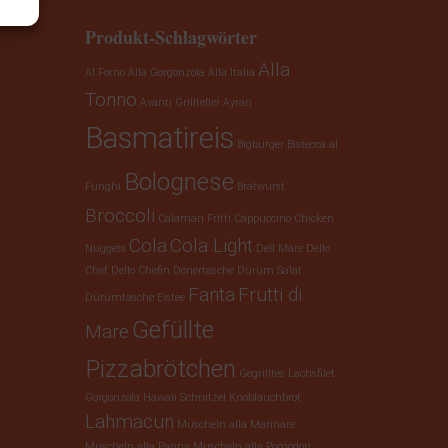
Produkt-Schlagwörter
Alla
Al Forno
Alla Gorgonzola
Alla Italia
Tonno
Avanti Grillteller
Ayran
Basmatireis
Bigburger
Bistecca al
Bolognese
Funghi
Bratwurst
Broccoli
Calamari Fritti
Cappuccino
Chicken
Cola
Cola Light
Nuggets
Dell Mare
Dello
Chef
Dello Chefin
Dönertasche
Dürüm Salat
Fanta
Frutti di
Dürümtasche
Eistee
Gefüllte
Mare
Pizzabrötchen
Gegrilltes Lachsfilet
Gorgonzola
Hawaii Schnitzel
Knoblauchbrot
Lahmacun
Muscheln alla Marinare
Muscheln alla Panna
Muscheln alla Pomodori