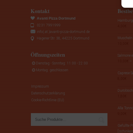
Kontakt
Bestbe
Avanti Pizza Dortmund
Hamburger
0231 7991999
4,00
€
info(.at.)avanti-pizza-dortmund.de
Muscheln 
Hagener Str. 38, 44225 Dortmund
10,00
€
Öffnungszeiten
Salmone e
10,00
€
–
Dienstag - Sonntag: 11:00 - 22:00
Montag: geschlossen
Caprese S
8,00
€
Impressum
Durslösch
Datenschutzerklärung
1,80
€
Cookie-Richtlinie (EU)
Alla Tonn
9,00
€
Gefüllte 
[ schinken