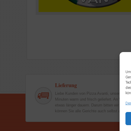
Um 
Ger
Tec
Lieferung
die
kön
Liebe Kunden von Pizza Avanti, unsere Geri
Minuten warm und frisch geliefert. An Woch
Die
etwas länger dauern. Darum bitten wir um Ihr
können Sie alle Gerichte auch selbst abhole