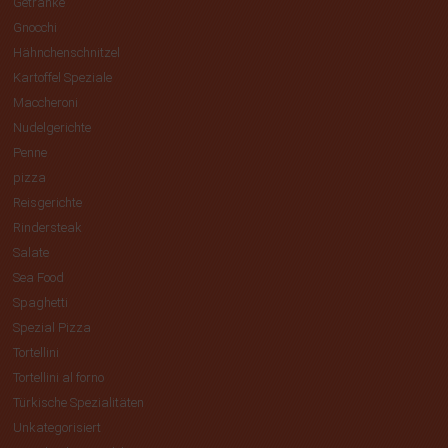
Getränke
Gnocchi
Hähnchenschnitzel
Kartoffel Speziale
Maccheroni
Nudelgerichte
Penne
pizza
Reisgerichte
Rindersteak
Salate
Sea Food
Spaghetti
Spezial Pizza
Tortellini
Tortellini al forno
Türkische Spezialitäten
Unkategorisiert