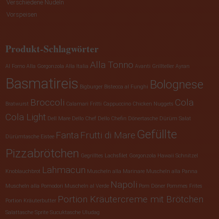
Verschiedene Nudeln
Vorspeisen
Produkt-Schlagwörter
Alla Tonno
Al Forno
Alla Gorgonzola
Alla Italia
Avanti Grillteller
Ayran
Basmatireis
Bolognese
Bigburger
Bistecca al Funghi
Broccoli
Cola
Bratwurst
Calamari Fritti
Cappuccino
Chicken Nuggets
Cola Light
Dell Mare
Dello Chef
Dello Chefin
Dönertasche
Dürüm Salat
Gefüllte
Fanta
Frutti di Mare
Dürümtasche
Eistee
Pizzabrötchen
Gegrilltes Lachsfilet
Gorgonzola
Hawaii Schnitzel
Lahmacun
Knoblauchbrot
Muscheln alla Marinare
Muscheln alla Panna
Napoli
Muscheln alla Pomodori
Muscheln al Verde
Pom Döner
Pommes Frites
Portion Kräutercreme mit Brötchen
Portion Kräuterbutter
Salattasche
Sprite
Sucuktasche
Uludag