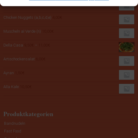
Bolognese (a)
9,00
€
Chicken Nuggets (a,b,c,d,e)
4,00
€
Muscheln al Verde (n)
10,00
€
Preisspanne:
Della Casa
9,50
€
–
11,00
€
9,50€
bis
Artischockensalat
6,00
€
11,00€
Ayran
1,50
€
Alla Kale
10,50
€
Produktkategorien
Bandnudeln
Fast Food