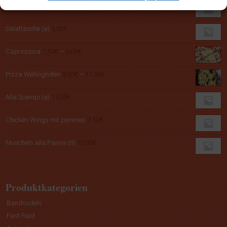
Jägerschnitzel(a,b)
10,00
€
Salattasche (a)
5,00
€
Preisspanne:
Capricciosa
7,50
€
–
9,00
€
7,50€
bis
Preisspanne:
Pizza Wellinghofen
9,50
€
–
11,00
€
9,00€
9,50€
bis
Alla Scampi (a)
11,00
€
11,00€
Chicken Wings mit pommes
7,50
€
Muscheln alla Panna (n)
10,00
€
Produktkategorien
Bandnudeln
Fast Food