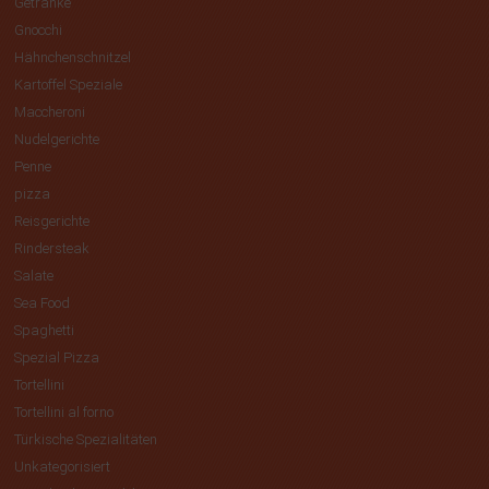
Getränke
Gnocchi
Hähnchenschnitzel
Kartoffel Speziale
Maccheroni
Nudelgerichte
Penne
pizza
Reisgerichte
Rindersteak
Salate
Sea Food
Spaghetti
Spezial Pizza
Tortellini
Tortellini al forno
Türkische Spezialitäten
Unkategorisiert