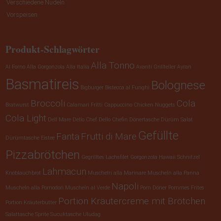
Verschiedene Nudeln
Vorspeisen
Produkt-Schlagwörter
Alla Tonno
Al Forno
Alla Gorgonzola
Alla Italia
Avanti Grillteller
Ayran
Basmatireis
Bolognese
Bigburger
Bistecca al Funghi
Broccoli
Cola
Bratwurst
Calamari Fritti
Cappuccino
Chicken Nuggets
Cola Light
Dell Mare
Dello Chef
Dello Chefin
Dönertasche
Dürüm Salat
Gefüllte
Fanta
Frutti di Mare
Dürümtasche
Eistee
Pizzabrötchen
Gegrilltes Lachsfilet
Gorgonzola
Hawaii Schnitzel
Lahmacun
Knoblauchbrot
Muscheln alla Marinare
Muscheln alla Panna
Napoli
Muscheln alla Pomodori
Muscheln al Verde
Pom Döner
Pommes Frites
Portion Kräutercreme mit Brötchen
Portion Kräuterbutter
Salattasche
Sprite
Sucuktasche
Uludag