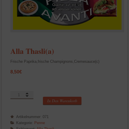
Alla Thasli(a)
Frische Paprika,frische Champignons,Cremesauce(c)
8,50
€
Alla
Thasli(a)
In Den Warenkorb
Menge
Artikelnummer:
071
Kategorie:
Penne
Schlagwort:
Alla Thasli