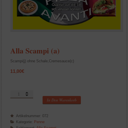
Alla Scampi (a)
Scampi(j) ohne Schale,Cremesauce(c)
11,00
€
Alla
Scampi
In Den Warenkorb
(a)
Menge
Artikelnummer:
072
Kategorie:
Penne
Schlagwort:
Alla Scampi