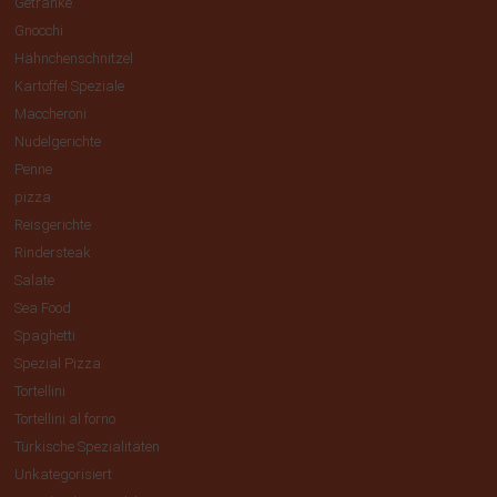
Getränke
Gnocchi
Hähnchenschnitzel
Kartoffel Speziale
Maccheroni
Nudelgerichte
Penne
pizza
Reisgerichte
Rindersteak
Salate
Sea Food
Spaghetti
Spezial Pizza
Tortellini
Tortellini al forno
Türkische Spezialitäten
Unkategorisiert