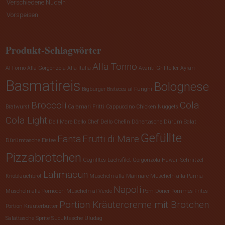
Verschiedene Nudeln
Vorspeisen
Produkt-Schlagwörter
Alla Tonno
Al Forno
Alla Gorgonzola
Alla Italia
Avanti Grillteller
Ayran
Basmatireis
Bolognese
Bigburger
Bistecca al Funghi
Broccoli
Cola
Bratwurst
Calamari Fritti
Cappuccino
Chicken Nuggets
Cola Light
Dell Mare
Dello Chef
Dello Chefin
Dönertasche
Dürüm Salat
Gefüllte
Fanta
Frutti di Mare
Dürümtasche
Eistee
Pizzabrötchen
Gegrilltes Lachsfilet
Gorgonzola
Hawaii Schnitzel
Lahmacun
Knoblauchbrot
Muscheln alla Marinare
Muscheln alla Panna
Napoli
Muscheln alla Pomodori
Muscheln al Verde
Pom Döner
Pommes Frites
Portion Kräutercreme mit Brötchen
Portion Kräuterbutter
Salattasche
Sprite
Sucuktasche
Uludag