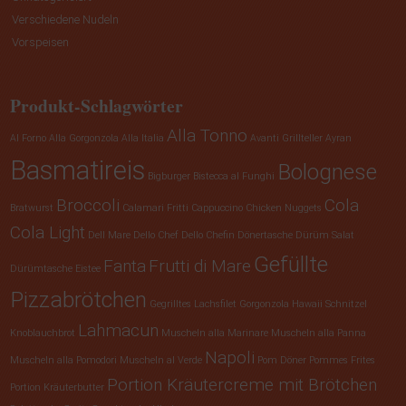
Verschiedene Nudeln
Vorspeisen
Produkt-Schlagwörter
Alla Tonno
Al Forno
Alla Gorgonzola
Alla Italia
Avanti Grillteller
Ayran
Basmatireis
Bolognese
Bigburger
Bistecca al Funghi
Broccoli
Cola
Bratwurst
Calamari Fritti
Cappuccino
Chicken Nuggets
Cola Light
Dell Mare
Dello Chef
Dello Chefin
Dönertasche
Dürüm Salat
Gefüllte
Fanta
Frutti di Mare
Dürümtasche
Eistee
Pizzabrötchen
Gegrilltes Lachsfilet
Gorgonzola
Hawaii Schnitzel
Lahmacun
Knoblauchbrot
Muscheln alla Marinare
Muscheln alla Panna
Napoli
Muscheln alla Pomodori
Muscheln al Verde
Pom Döner
Pommes Frites
Portion Kräutercreme mit Brötchen
Portion Kräuterbutter