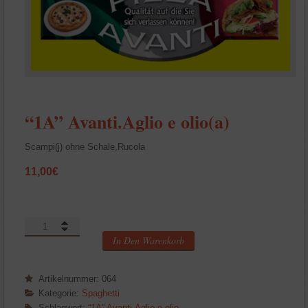
“1A” Avanti.Aglio e olio(a)
Scampi(j) ohne Schale,Rucola
11,00
€
“1A”
Avanti.Aglio
In Den Warenkorb
e
olio(a)
Artikelnummer:
064
Menge
Kategorie:
Spaghetti
Schlagwort:
“1A” Avanti.Aglio e olio