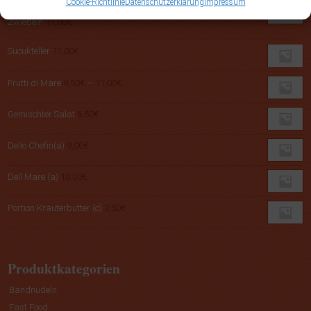
Cookie-Richtlinie
Datenschutzerklärung
Impressum
Schnitzel Spezial mit Champignons, Sauce Hollandaise,
Zwiebeln
11,00
€
Sucukteller
11,00
€
Preisspanne:
Frutti di Mare
9,50
€
–
11,00
€
9,50€
bis
Gemischter Salat
6,50
€
11,00€
Dello Chefin(a)
9,00
€
Dell Mare (a)
10,00
€
Portion Kräuterbutter (c)
2,50
€
Produktkategorien
Bandnudeln
Fast Food