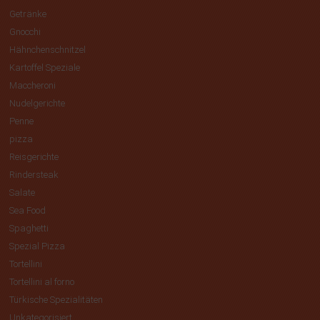
Getränke
Gnocchi
Hähnchenschnitzel
Kartoffel Speziale
Maccheroni
Nudelgerichte
Penne
pizza
Reisgerichte
Rindersteak
Salate
Sea Food
Spaghetti
Spezial Pizza
Tortellini
Tortellini al forno
Türkische Spezialitäten
Unkategorisiert