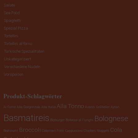
Salate
Sea Food
Spaghetti
Spezial Pizza
Tortellini
Tortellini al forno
Türkische Spezialitäten
Unkategorisiert
Verschiedene Nudeln
Vorspeisen
Produkt-Schlagwörter
Alla Tonno
Al Forno
Alla Gorgonzola
Alla Italia
Avanti Grillteller
Ayran
Basmatireis
Bolognese
Bigburger
Bistecca al Funghi
Broccoli
Cola
Bratwurst
Calamari Fritti
Cappuccino
Chicken Nuggets