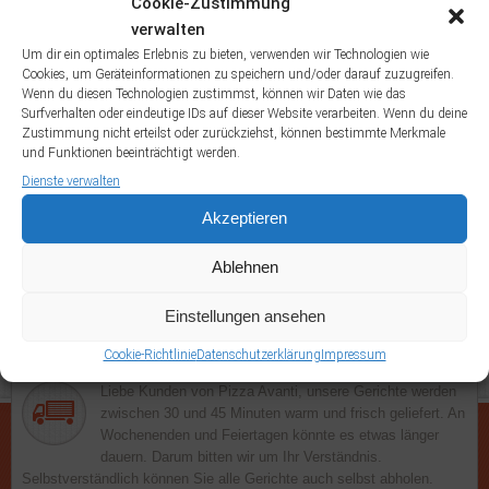
Cookie-Zustimmung
Fanta
Frutti di
Dönertasche
Dürüm Salat
Dürümtasche
Eistee
verwalten
Gefüllte Pizzabrötchen
Mare
Gegrilltes
Um dir ein optimales Erlebnis zu bieten, verwenden wir Technologien wie
Cookies, um Geräteinformationen zu speichern und/oder darauf zuzugreifen.
Lahmacun
Lachsfilet
Gorgonzola
Hawaii Schnitzel
Knoblauchbrot
Wenn du diesen Technologien zustimmst, können wir Daten wie das
Muscheln alla Marinare
Muscheln alla Panna
Muscheln alla Pomodori
Surfverhalten oder eindeutige IDs auf dieser Website verarbeiten. Wenn du deine
Napoli
Zustimmung nicht erteilst oder zurückziehst, können bestimmte Merkmale
Muscheln al Verde
Pom Döner
Pommes Frites
Portion
und Funktionen beeinträchtigt werden.
Portion Kräutercreme mit Brötchen
Kräuterbutter
Dienste verwalten
Salattasche
Sprite
Sucuktasche
Uludag
Akzeptieren
Ablehnen
Einstellungen ansehen
Lieferung
Cookie-Richtlinie
Datenschutzerklärung
Impressum
Liebe Kunden von Pizza Avanti, unsere Gerichte werden
zwischen 30 und 45 Minuten warm und frisch geliefert. An
Wochenenden und Feiertagen könnte es etwas länger
dauern. Darum bitten wir um Ihr Verständnis.
Selbstverständlich können Sie alle Gerichte auch selbst abholen.