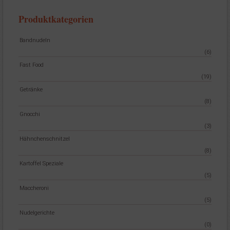
Produktkategorien
Bandnudeln
(6)
Fast Food
(19)
Getränke
(8)
Gnocchi
(3)
Hähnchenschnitzel
(8)
Kartoffel Speziale
(5)
Maccheroni
(5)
Nudelgerichte
(0)