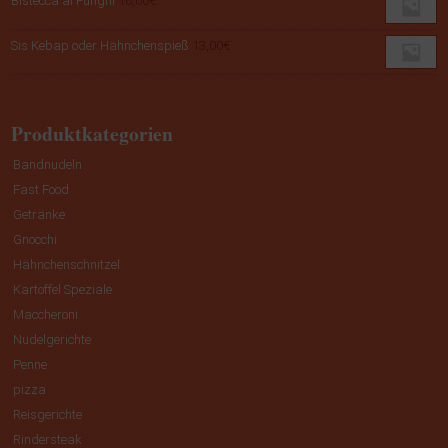
Bistecca al Funghi
16,00
€
Sis Kebap oder Hähnchenspieß
13,00
€
Produktkategorien
Bandnudeln
Fast Food
Getränke
Gnocchi
Hähnchenschnitzel
Kartoffel Speziale
Maccheroni
Nudelgerichte
Penne
pizza
Reisgerichte
Rindersteak