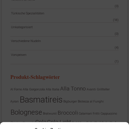
(0)
Türkische Spezialitäten
(18)
Unkategorisiert
(0)
Verschiedene Nudeln
(4)
Vorspeisen
(1)
Produkt-Schlagwörter
Alla Tonno
Al Forno
Alla Gorgonzola
Alla Italia
Avanti Grillteller
Basmatireis
Ayran
Bigburger
Bistecca al Funghi
Bolognese
Broccoli
Bratwurst
Calamari Fritti
Cappuccino
Cola
Cola Light
Chicken Nuggets
Dell Mare
Dello Chef
Dello Chefin