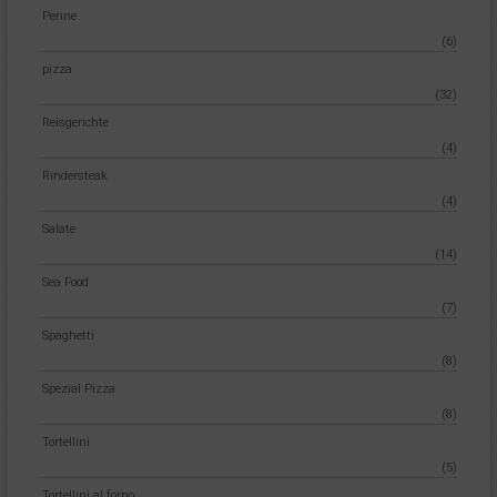
Penne
(6)
pizza
(32)
Reisgerichte
(4)
Rindersteak
(4)
Salate
(14)
Sea Food
(7)
Spaghetti
(8)
Spezial Pizza
(8)
Tortellini
(5)
Tortellini al forno