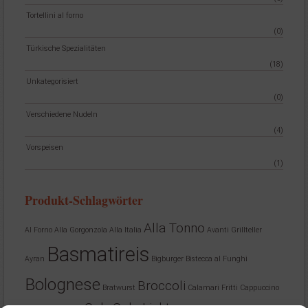
Tortellini al forno
(0)
Türkische Spezialitäten
(18)
Unkategorisiert
(0)
Verschiedene Nudeln
(4)
Vorspeisen
(1)
Produkt-Schlagwörter
Alla Tonno
Al Forno
Alla Gorgonzola
Alla Italia
Avanti Grillteller
Basmatireis
Ayran
Bigburger
Bistecca al Funghi
Bolognese
Broccoli
Bratwurst
Calamari Fritti
Cappuccino
Cola
Cola Light