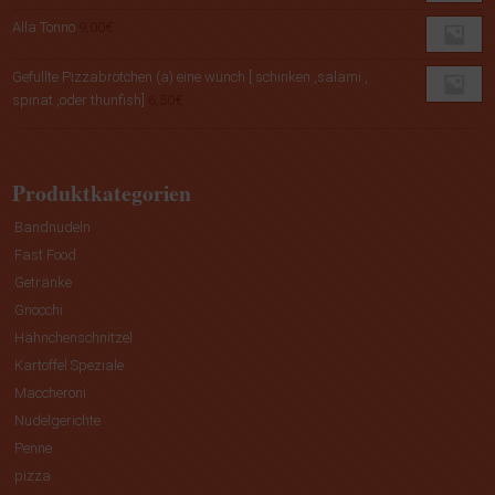
Alla Tonno
9,00
€
Gefüllte Pizzabrötchen (a) eine wünch [ schinken ,salami ,
spinat ,oder thunfish]
6,50
€
Produktkategorien
Bandnudeln
Fast Food
Getränke
Gnocchi
Hähnchenschnitzel
Kartoffel Speziale
Maccheroni
Nudelgerichte
Penne
pizza