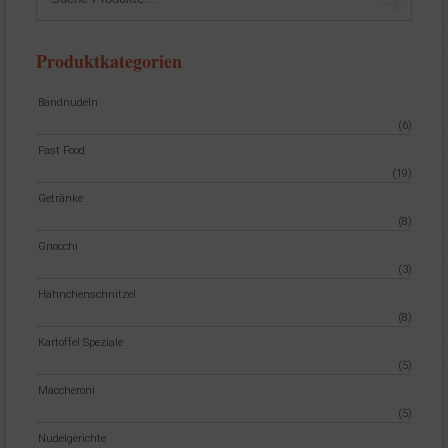
Produktkategorien
Bandnudeln
(6)
Fast Food
(19)
Getränke
(8)
Gnocchi
(3)
Hähnchenschnitzel
(8)
Kartoffel Speziale
(5)
Maccheroni
(5)
Nudelgerichte