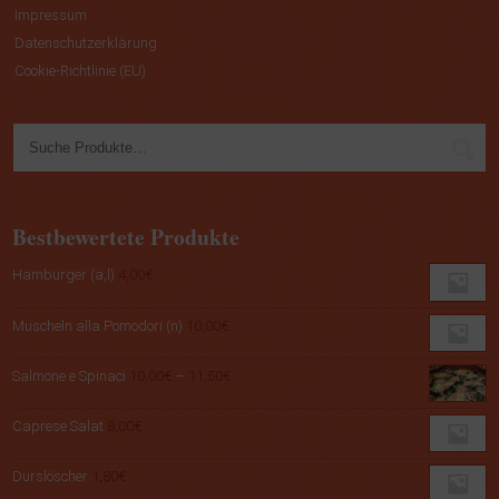
Impressum
Datenschutzerklärung
Cookie-Richtlinie (EU)
Bestbewertete Produkte
Hamburger (a,l)
4,00
€
Muscheln alla Pomodori (n)
10,00
€
Preisspanne:
Salmone e Spinaci
10,00
€
–
11,50
€
10,00€
bis
Caprese Salat
8,00
€
11,50€
Durslöscher
1,80
€