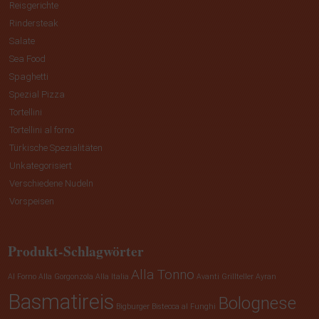
Reisgerichte
Rindersteak
Salate
Sea Food
Spaghetti
Spezial Pizza
Tortellini
Tortellini al forno
Türkische Spezialitäten
Unkategorisiert
Verschiedene Nudeln
Vorspeisen
Produkt-Schlagwörter
Alla Tonno
Al Forno
Alla Gorgonzola
Alla Italia
Avanti Grillteller
Ayran
Basmatireis
Bolognese
Bigburger
Bistecca al Funghi