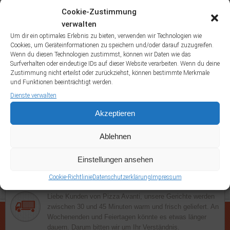
Chicken Nuggets
Dell Mare
Dello Chef
Dello Chefin
Cookie-Zustimmung
Fanta
Frutti di
Dönertasche
Dürüm Salat
Dürümtasche
Eistee
verwalten
Gefüllte Pizzabrötchen
Mare
Um dir ein optimales Erlebnis zu bieten, verwenden wir Technologien wie
Gegrilltes
Cookies, um Geräteinformationen zu speichern und/oder darauf zuzugreifen.
Lahmacun
Lachsfilet
Gorgonzola
Hawaii Schnitzel
Knoblauchbrot
Wenn du diesen Technologien zustimmst, können wir Daten wie das
Surfverhalten oder eindeutige IDs auf dieser Website verarbeiten. Wenn du deine
Muscheln alla Marinare
Muscheln alla Panna
Muscheln alla Pomodori
Zustimmung nicht erteilst oder zurückziehst, können bestimmte Merkmale
Napoli
Muscheln al Verde
Pom Döner
Pommes Frites
Portion
und Funktionen beeinträchtigt werden.
Portion Kräutercreme mit Brötchen
Kräuterbutter
Dienste verwalten
Salattasche
Sprite
Sucuktasche
Uludag
Akzeptieren
Ablehnen
Einstellungen ansehen
Cookie-Richtlinie
Datenschutzerklärung
Impressum
Lieferung
Liebe Kunden von Pizza Avanti, unsere Gerichte werden
zwischen 30 und 45 Minuten warm und frisch geliefert. An
Wochenenden und Feiertagen könnte es etwas länger
dauern. Darum bitten wir um Ihr Verständnis.