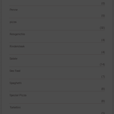
(0)
Penne
(6)
pizza
(32)
Reisgerichte
(4)
Rindersteak
(4)
Salate
(14)
Sea Food
(7)
Spaghetti
(8)
Spezial Pizza
(8)
Tortellini
(5)