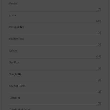
Penne
(6)
pizza
(32)
Reisgerichte
(4)
Rindersteak
(4)
Salate
(14)
Sea Food
(7)
Spaghetti
(8)
Spezial Pizza
(8)
Tortellini
(5)
Tortellini al forno