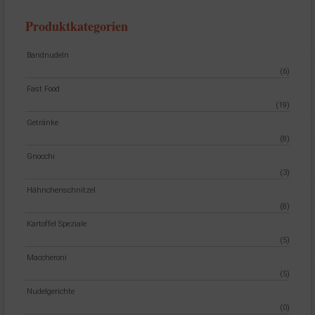
Die
Optionen
Produktkategorien
können
auf
Bandnudeln
der
(6)
Produktseite
Fast Food
gewählt
(19)
werden
Getränke
(8)
Gnocchi
(3)
Hähnchenschnitzel
(8)
Kartoffel Speziale
(5)
Maccheroni
(5)
Nudelgerichte
(0)