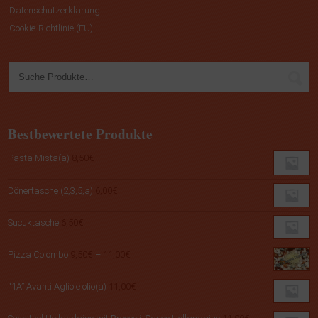
Datenschutzerklärung
Cookie-Richtlinie (EU)
Bestbewertete Produkte
Pasta Mista(a)
8,50
€
Dönertasche (2,3,5,a)
6,00
€
Sucuktasche
6,50
€
Preisspanne:
Pizza Colombo
9,50
€
–
11,00
€
9,50€
bis
“1A” Avanti.Aglio e olio(a)
11,00
€
11,00€