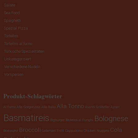
Salate
Sea Food
Spaghetti
Spezial Pizza
Tortellini
Tortellini al forno
Türkische Spezialitäten
Unkategorisiert
Verschiedene Nudeln
Vorspeisen
Produkt-Schlagwörter
Alla Tonno
Al Forno
Alla Gorgonzola
Alla Italia
Avanti Grillteller
Ayran
Basmatireis
Bolognese
Bigburger
Bistecca al Funghi
Broccoli
Cola
Bratwurst
Calamari Fritti
Cappuccino
Chicken Nuggets