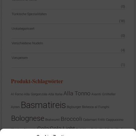
(0)
Türkische Spezialitäten
(18)
Unkategorisiert
(0)
Verschiedene Nudeln
(4)
Vorspeisen
(1)
Produkt-Schlagwörter
Alla Tonno
Al Forno
Alla Gorgonzola
Alla Italia
Avanti Grillteller
Basmatireis
Ayran
Bigburger
Bistecca al Funghi
Bolognese
Broccoli
Bratwurst
Calamari Fritti
Cappuccino
Cola
Cola Light
Chicken Nuggets
Dell Mare
Dello Chef
Dello Chefin