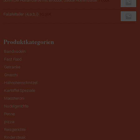
Schnitzel Hollandaise mit Broccoli, Sauce Hollandaise
11,00
€
Falafelteller (4,a,b,l)
10,00
€
Produktkategorien
Bandnudeln
Fast Food
Getränke
Gnocchi
Hähnchenschnitzel
Kartoffel Speziale
Maccheroni
Nudelgerichte
Penne
pizza
Reisgerichte
Rindersteak