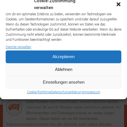
Cookie-Zustimmung
Fanta
Frutti di
Dönertasche
Dürüm Salat
Dürümtasche
Eistee
verwalten
Gefüllte Pizzabrötchen
Mare
Gegrilltes
Um dir ein optimales Erlebnis zu bieten, verwenden wir Technologien wie
Cookies, um Geräteinformationen zu speichern und/oder darauf zuzugreifen.
Lahmacun
Lachsfilet
Gorgonzola
Hawaii Schnitzel
Knoblauchbrot
Wenn du diesen Technologien zustimmst, können wir Daten wie das
Muscheln alla Marinare
Muscheln alla Panna
Muscheln alla Pomodori
Surfverhalten oder eindeutige IDs auf dieser Website verarbeiten. Wenn du deine
Napoli
Zustimmung nicht erteilst oder zurückziehst, können bestimmte Merkmale
Muscheln al Verde
Pom Döner
Pommes Frites
Portion
und Funktionen beeinträchtigt werden.
Portion Kräutercreme mit Brötchen
Kräuterbutter
Dienste verwalten
Salattasche
Sprite
Sucuktasche
Uludag
Akzeptieren
Ablehnen
Einstellungen ansehen
Lieferung
Cookie-Richtlinie
Datenschutzerklärung
Impressum
Liebe Kunden von Pizza Avanti, unsere Gerichte werden
zwischen 30 und 45 Minuten warm und frisch geliefert. An
Wochenenden und Feiertagen könnte es etwas länger
dauern. Darum bitten wir um Ihr Verständnis.
Selbstverständlich können Sie alle Gerichte auch selbst abholen.