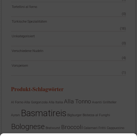
Tortellini al forno
(0)
Türkische Spezialitäten
(18)
Unkategorisiert
(0)
Verschiedene Nudeln
(4)
Vorspeisen
(1)
Produkt-Schlagwörter
Alla Tonno
Al Forno
Alla Gorgonzola
Alla Italia
Avanti Grillteller
Basmatireis
Ayran
Bigburger
Bistecca al Funghi
Bolognese
Broccoli
Bratwurst
Calamari Fritti
Cappuccino
Cola
Cola Light