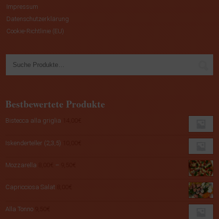
Impressum
Datenschutzerklärung
Cookie-Richtlinie (EU)
Bestbewertete Produkte
Bistecca alla griglia
14,00
€
Iskenderteller (2,3,5)
10,00
€
Preisspanne:
Mozzarella
8,00
€
–
9,50
€
8,00€
bis
Capricciosa Salat
8,00
€
9,50€
Alla Tonno
9,50
€