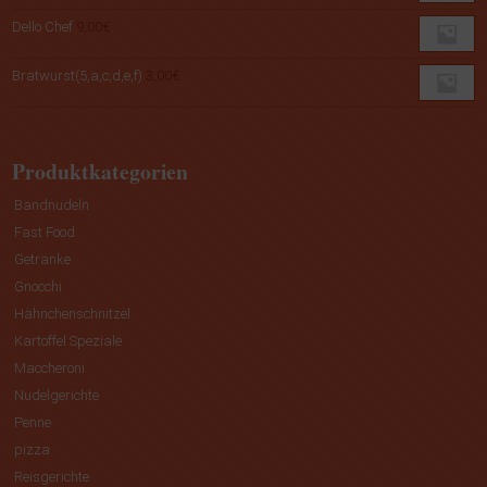
Dello Chef
9,00
€
Bratwurst(5,a,c,d,e,f)
3,00
€
Produktkategorien
Bandnudeln
Fast Food
Getränke
Gnocchi
Hähnchenschnitzel
Kartoffel Speziale
Maccheroni
Nudelgerichte
Penne
pizza
Reisgerichte