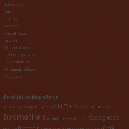
Rindersteak
Salate
Sea Food
Spaghetti
Spezial Pizza
Tortellini
Tortellini al forno
Türkische Spezialitäten
Unkategorisiert
Verschiedene Nudeln
Vorspeisen
Produkt-Schlagwörter
Alla Tonno
Al Forno
Alla Gorgonzola
Alla Italia
Avanti Grillteller
Ayran
Basmatireis
Bolognese
Bigburger
Bistecca al Funghi
Broccoli
Cola