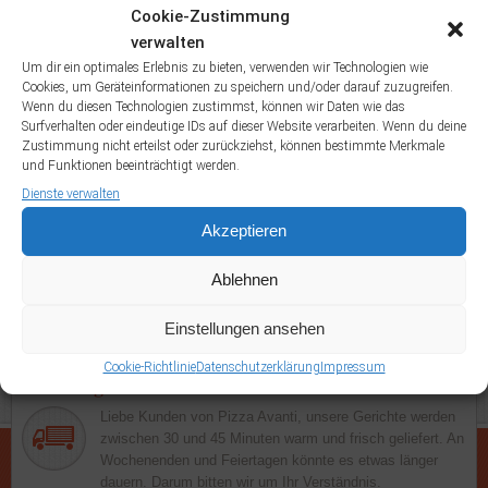
Chicken Nuggets
Dell Mare
Dello Chef
Dello Chefin
Cookie-Zustimmung
Fanta
Frutti di
Dönertasche
Dürüm Salat
Dürümtasche
Eistee
verwalten
Gefüllte Pizzabrötchen
Um dir ein optimales Erlebnis zu bieten, verwenden wir Technologien wie
Mare
Gegrilltes
Cookies, um Geräteinformationen zu speichern und/oder darauf zuzugreifen.
Lahmacun
Wenn du diesen Technologien zustimmst, können wir Daten wie das
Lachsfilet
Gorgonzola
Hawaii Schnitzel
Knoblauchbrot
Surfverhalten oder eindeutige IDs auf dieser Website verarbeiten. Wenn du deine
Muscheln alla Marinare
Muscheln alla Panna
Muscheln alla Pomodori
Zustimmung nicht erteilst oder zurückziehst, können bestimmte Merkmale
Napoli
Muscheln al Verde
Pom Döner
Pommes Frites
Portion
und Funktionen beeinträchtigt werden.
Portion Kräutercreme mit Brötchen
Dienste verwalten
Kräuterbutter
Salattasche
Sprite
Sucuktasche
Uludag
Akzeptieren
Ablehnen
Einstellungen ansehen
Cookie-Richtlinie
Datenschutzerklärung
Impressum
Lieferung
Liebe Kunden von Pizza Avanti, unsere Gerichte werden
zwischen 30 und 45 Minuten warm und frisch geliefert. An
Wochenenden und Feiertagen könnte es etwas länger
dauern. Darum bitten wir um Ihr Verständnis.