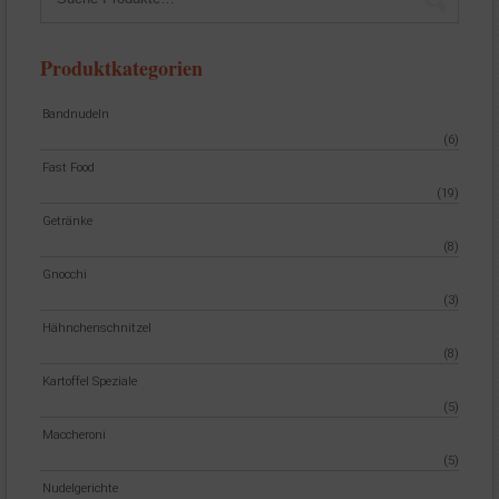
Produktkategorien
Bandnudeln
(6)
Fast Food
(19)
Getränke
(8)
Gnocchi
(3)
Hähnchenschnitzel
(8)
Kartoffel Speziale
(5)
Maccheroni
(5)
Nudelgerichte