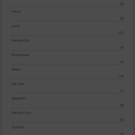
(0)
Penne
(6)
pizza
(32)
Reisgerichte
(4)
Rindersteak
(4)
Salate
(14)
Sea Food
(7)
Spaghetti
(8)
Spezial Pizza
(8)
Tortellini
(5)