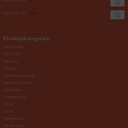
Alla Panna (a)
8,00
€
Bigburger (a,l)
5,00
€
Produktkategorien
Bandnudeln
Fast Food
Getränke
Gnocchi
Hähnchenschnitzel
Kartoffel Speziale
Maccheroni
Nudelgerichte
Penne
pizza
Reisgerichte
Rindersteak