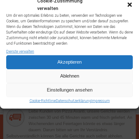
Cookie-Zustimmung
Fanta
Frutti di
Dönertasche
Dürüm Salat
Dürümtasche
Eistee
verwalten
Gefüllte Pizzabrötchen
Mare
Gegrilltes
Um dir ein optimales Erlebnis zu bieten, verwenden wir Technologien wie
Cookies, um Geräteinformationen zu speichern und/oder darauf zuzugreifen.
Lahmacun
Lachsfilet
Gorgonzola
Hawaii Schnitzel
Knoblauchbrot
Wenn du diesen Technologien zustimmst, können wir Daten wie das
Muscheln alla Marinare
Muscheln alla Panna
Muscheln alla Pomodori
Surfverhalten oder eindeutige IDs auf dieser Website verarbeiten. Wenn du deine
Napoli
Zustimmung nicht erteilst oder zurückziehst, können bestimmte Merkmale
Muscheln al Verde
Pom Döner
Pommes Frites
Portion
und Funktionen beeinträchtigt werden.
Portion Kräutercreme mit Brötchen
Kräuterbutter
Dienste verwalten
Salattasche
Sprite
Sucuktasche
Uludag
Akzeptieren
Ablehnen
Einstellungen ansehen
Lieferung
Cookie-Richtlinie
Datenschutzerklärung
Impressum
Liebe Kunden von Pizza Avanti, unsere Gerichte werden
zwischen 30 und 45 Minuten warm und frisch geliefert. An
Wochenenden und Feiertagen könnte es etwas länger
dauern. Darum bitten wir um Ihr Verständnis.
Selbstverständlich können Sie alle Gerichte auch selbst abholen.