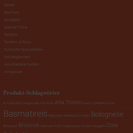
Salate
Sea Food
Spaghetti
Spezial Pizza
Tortellini
Tortellini al forno
Türkische Spezialitäten
Unkategorisiert
Verschiedene Nudeln
Vorspeisen
Produkt-Schlagwörter
Alla Tonno
Al Forno
Alla Gorgonzola
Alla Italia
Avanti Grillteller
Ayran
Basmatireis
Bolognese
Bigburger
Bistecca al Funghi
Broccoli
Cola
Bratwurst
Calamari Fritti
Cappuccino
Chicken Nuggets