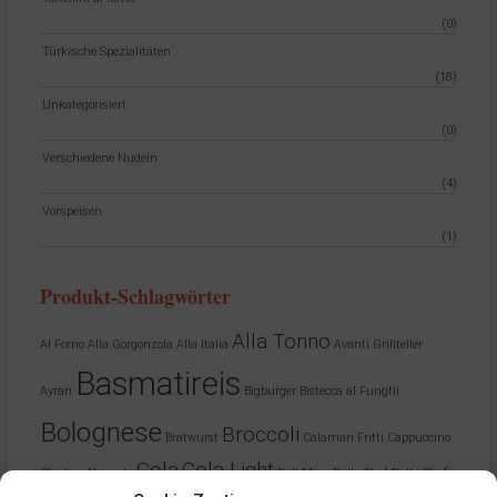
(0)
Türkische Spezialitäten
(18)
Unkategorisiert
(0)
Verschiedene Nudeln
(4)
Vorspeisen
(1)
Produkt-Schlagwörter
Alla Tonno
Al Forno
Alla Gorgonzola
Alla Italia
Avanti Grillteller
Basmatireis
Ayran
Bigburger
Bistecca al Funghi
Bolognese
Broccoli
Bratwurst
Calamari Fritti
Cappuccino
Cola
Cola Light
Chicken Nuggets
Dell Mare
Dello Chef
Dello Chefin