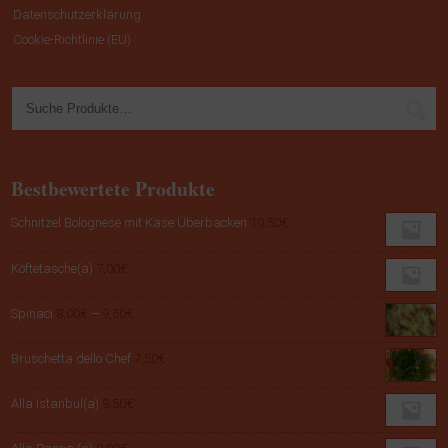
Datenschutzerklärung
Cookie-Richtlinie (EU)
Bestbewertete Produkte
Schnitzel Bolognese mit Käse Überbacken
10,50
€
Köftetasche(a)
7,00
€
Preisspanne:
Spinaci
8,00
€
–
9,50
€
8,00€
bis
Bruschetta dello Chef
7,50
€
9,50€
Alla Istanbul(a)
9,50
€