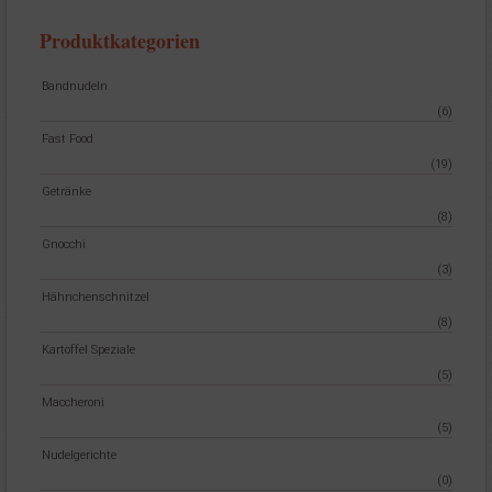
Die
Optionen
Produktkategorien
können
auf
Bandnudeln
der
(6)
Produktseite
Fast Food
gewählt
(19)
werden
Getränke
(8)
Gnocchi
(3)
Hähnchenschnitzel
(8)
Kartoffel Speziale
(5)
Maccheroni
(5)
Nudelgerichte
(0)