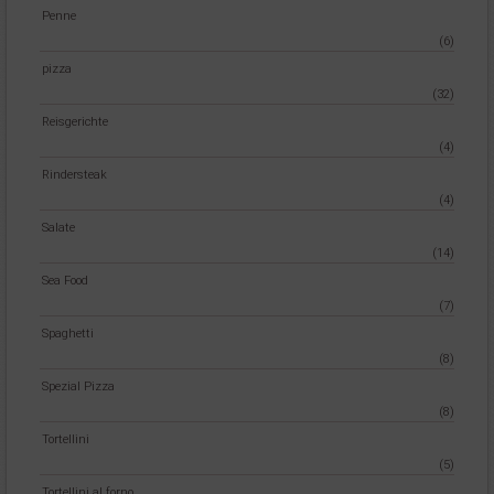
Penne
(6)
pizza
(32)
Reisgerichte
(4)
Rindersteak
(4)
Salate
(14)
Sea Food
(7)
Spaghetti
(8)
Spezial Pizza
(8)
Tortellini
(5)
Tortellini al forno