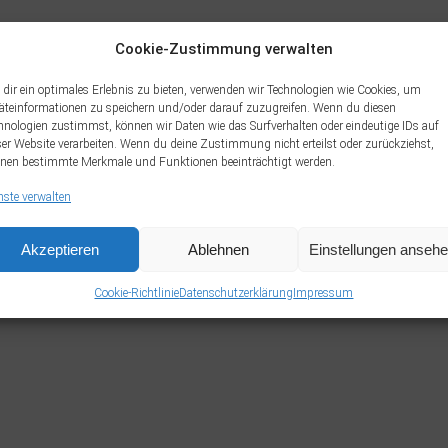
Cookie-Zustimmung verwalten
dir ein optimales Erlebnis zu bieten, verwenden wir Technologien wie Cookies, um
äteinformationen zu speichern und/oder darauf zuzugreifen. Wenn du diesen
hnologien zustimmst, können wir Daten wie das Surfverhalten oder eindeutige IDs auf
ser Website verarbeiten. Wenn du deine Zustimmung nicht erteilst oder zurückziehst,
nen bestimmte Merkmale und Funktionen beeinträchtigt werden.
nste verwalten
Akzeptieren
Ablehnen
Einstellungen anseh
Cookie-Richtlinie
Datenschutzerklärung
Impressum