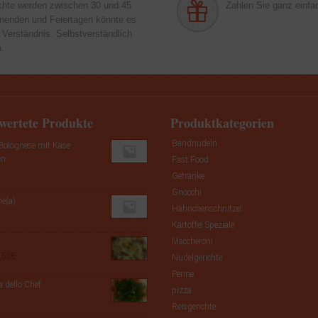
chte werden zwischen 30 und 45
Zahlen Sie ganz einfac
enenden und Feiertagen könnte es
 Verständnis. Selbstverständlich
n.
wertete Produkte
Produktkategorien
Bandnudeln
 Bolognese mit Käse
en
Fast Food
Getränke
Gnocchi
he(a)
Hähnchenschnitzel
Kartoffel Speziale
Maccheroni
Preisspanne:
,50
€
Nudelgerichte
8,00€
Penne
bis
a dello Chef
pizza
9,50€
Reisgerichte