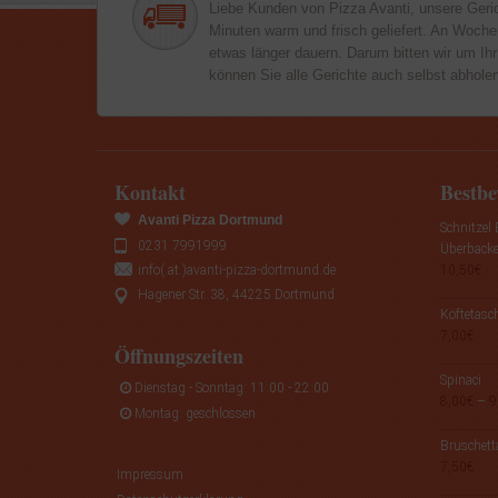
Liebe Kunden von Pizza Avanti, unsere Geri
Minuten warm und frisch geliefert. An Woch
etwas länger dauern. Darum bitten wir um Ihr
können Sie alle Gerichte auch selbst abhole
Kontakt
Bestbe
Avanti Pizza Dortmund
Schnitzel
0231 7991999
Überback
info(.at.)avanti-pizza-dortmund.de
10,50
€
Hagener Str. 38, 44225 Dortmund
Köftetasc
7,00
€
Öffnungszeiten
Spinaci
Dienstag - Sonntag: 11:00 - 22:00
8,00
€
–
9
Montag: geschlossen
Bruschett
7,50
€
Impressum