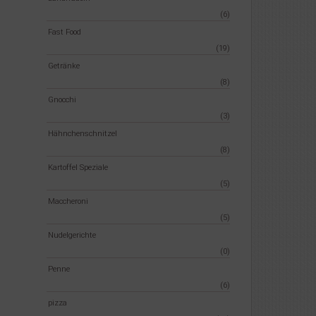
(6)
Fast Food
(19)
Getränke
(8)
Gnocchi
(3)
Hähnchenschnitzel
(8)
Kartoffel Speziale
(5)
Maccheroni
(5)
Nudelgerichte
(0)
Penne
(6)
pizza