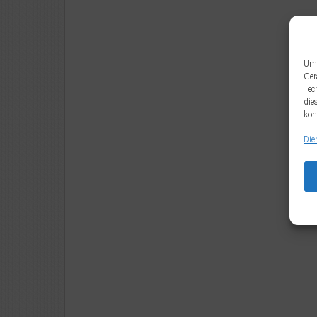
Um 
Ger
Tec
die
kön
Die