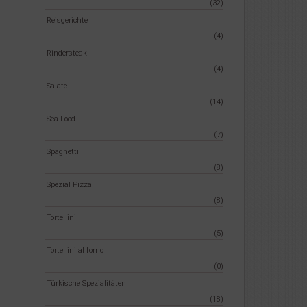
(32)
Reisgerichte
(4)
Rindersteak
(4)
Salate
(14)
Sea Food
(7)
Spaghetti
(8)
Spezial Pizza
(8)
Tortellini
(5)
Tortellini al forno
(0)
Türkische Spezialitäten
(18)