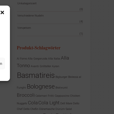
Unkategorisiert
(0)
Verschiedene Nudeln
(4)
Vorspeisen
(1)
Produkt-Schlagwörter
Alla
Al Forno
Alla Gorgonzola
Alla Italia
en
Tonno
Avanti Grillteller
Ayran
Basmatireis
Bigburger
Bistecca al
Bolognese
Funghi
Bratwurst
Broccoli
Calamari Fritti
Cappuccino
Chicken
Cola
Cola Light
Nuggets
Dell Mare
Dello
Chef
Dello Chefin
Dönertasche
Dürüm Salat