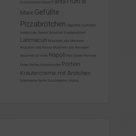
Fanta
Frutti di
Dürümtasche
Eistee
Gefüllte
Mare
Pizzabrötchen
Gegrilltes Lachsfilet
Gorgonzola
Hawaii Schnitzel
Knoblauchbrot
Lahmacun
Muscheln alla Marinare
Muscheln alla Panna
Muscheln alla Pomodori
Napoli
Muscheln al Verde
Pom Döner
Pommes
Portion
Frites
Portion Kräuterbutter
Kräutercreme mit Brötchen
Salattasche
Sprite
Sucuktasche
Uludag