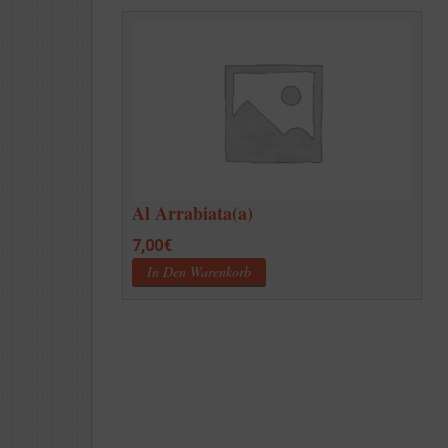
Al Arrabiata(a)
7,00
€
In Den Warenkorb