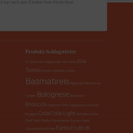
h bar nach dem Erhalten Ihrer Köstlichkeit.
Produkt-Schlagwörter
Alla
Al Forno
Alla Gorgonzola
Alla Italia
Tonno
Avanti Grillteller
Ayran
Basmatireis
Bigburger
Bistecca al
Bolognese
Funghi
Bratwurst
Broccoli
Calamari Fritti
Cappuccino
Chicken
Cola
Cola Light
Nuggets
Dell Mare
Dello
Chef
Dello Chefin
Dönertasche
Dürüm Salat
Fanta
Frutti di
Dürümtasche
Eistee